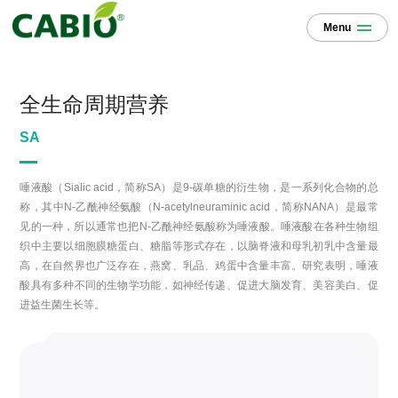
Menu
全生命周期营养
SA
唾液酸（Sialic acid，简称SA）是9-碳单糖的衍生物，是一系列化合物的总
称，其中N-乙酰神经氨酸（N-acetylneuraminic acid，简称NANA）是最常
见的一种，所以通常也把N-乙酰神经氨酸称为唾液酸。唾液酸在各种生物组
织中主要以细胞膜糖蛋白、糖脂等形式存在，以脑脊液和母乳初乳中含量最
高，在自然界也广泛存在，燕窝、乳品、鸡蛋中含量丰富。研究表明，唾液
酸具有多种不同的生物学功能，如神经传递、促进大脑发育、美容美白、促
进益生菌生长等。