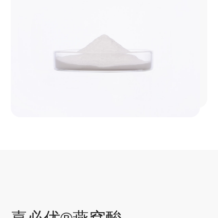
嘉必优®燕窝酸