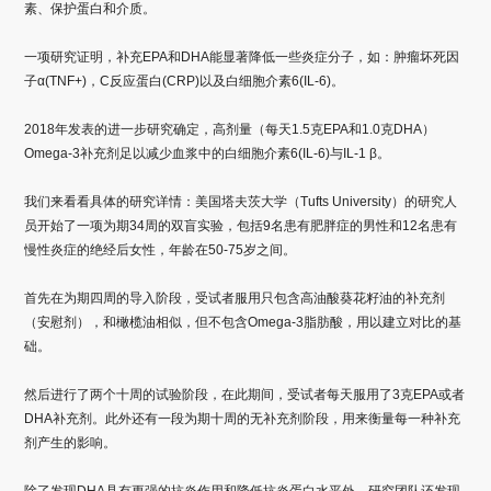
素、保护蛋白和介质。
一项研究证明，补充EPA和DHA能显著降低一些炎症分子，如：肿瘤坏死因
子α(TNF+)，C反应蛋白(CRP)以及白细胞介素6(IL-6)。
2018年发表的进一步研究确定，高剂量（每天1.5克EPA和1.0克DHA）
Omega-3补充剂足以减少血浆中的白细胞介素6(IL-6)与IL-1 β。
我们来看看具体的研究详情：美国塔夫茨大学（Tufts University）的研究人
员开始了一项为期34周的双盲实验，包括9名患有肥胖症的男性和12名患有
慢性炎症的绝经后女性，年龄在50-75岁之间。
首先在为期四周的导入阶段，受试者服用只包含高油酸葵花籽油的补充剂
（安慰剂），和橄榄油相似，但不包含Omega-3脂肪酸，用以建立对比的基
础。
然后进行了两个十周的试验阶段，在此期间，受试者每天服用了3克EPA或者
DHA补充剂。此外还有一段为期十周的无补充剂阶段，用来衡量每一种补充
剂产生的影响。
除了发现DHA具有更强的抗炎作用和降低抗炎蛋白水平外，研究团队还发现