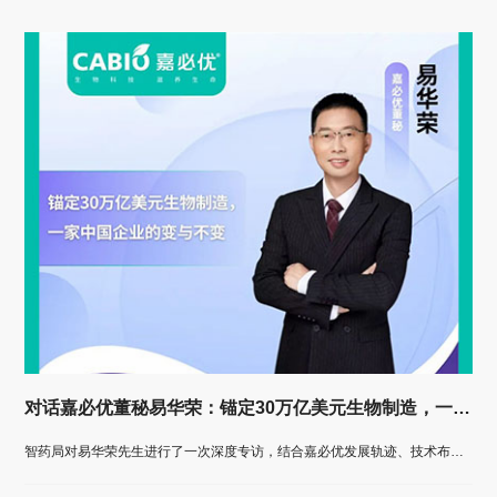
对话嘉必优董秘易华荣：锚定30万亿美元生物制造，一家中国企业的变与不变
智药局对易华荣先生进行了一次深度专访，结合嘉必优发展轨迹、技术布局与产业洞察，全面解析这家“微型跨国公司”如何在不确定性加剧的世界中，以技术定力与生态思维穿越周期，锚定长期价值。