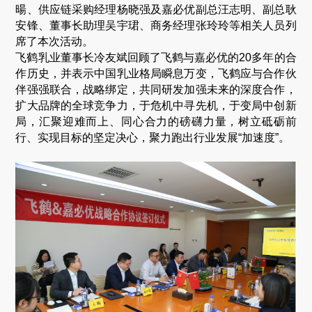
暘、供应链采购经理杨晓强及嘉必优副总汪志明、副总耿
安锋、董事长助理吴宇珺、商务经理张玲玲等相关人员列
席了本次活动。
飞鹤乳业董事长冷友斌回顾了飞鹤与嘉必优的20多年的合
作历史，并表示中国乳业格局瞬息万变，飞鹤应与合作伙
伴强强联合，战略绑定，共同研发加强未来的深度合作，
扩大品牌的全球竞争力，于危机中寻先机，于变局中创新
局，汇聚迎难而上、同心合力的磅礴力量，树立砥砺前
行、实现目标的坚定决心，聚力跑出行业发展“加速度”。