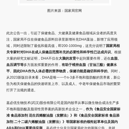
图片来源：国家局官网
此次公告一出，引起了保健食品、大健康及健康食品领域从业者的高度关
注，国家局不仅在保健食品原料目录里新增补充DHA藻油，新增了应用领
域，同时还限制了最低和最高值，即200-1000mg，这充分说明了
国家局相
关专家针对DHA在成人保健品范围补充的必要性和科学性已达成共识
。根据
大量的研究文献证明，DHA不仅在
大脑的发育
中起到重要作用，还在
血脂、
血压调节
等
多方面发挥重要的作用，
有助于维持血脂（甘油三酯）健康水
平
。
因此DHA作为人体必需的营养物质，保健功能是确切和科学的
。同时，
从2023新版目录来看，DHA是唯一一个n-3多不饱和脂肪酸的营养素，新公
告为相关保健食品的快速研发上市、以及成人、中老年保健食品市场的繁荣
打开了法规的通道。
嘉必优生物技术(武汉)股份有限公司是国内较早从事以微生物合成法生产多
不饱和脂肪酸及脂溶性营养素的高新技术企业之一，
作为《食品安全国家标
准 食品添加剂 花生四烯酸油脂（发酵法）》和《食品安全国家标准 食品添
加剂 二十二碳六烯酸油脂（发酵法）》等国家标准的领衔起草单位及国内
ARA和DHA重要供应商
，嘉必优十分关注国家局此次的新版公告，并就