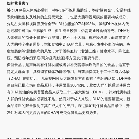
妇的营养素？
答：
DHA是人体所必需的一种n-3多不饱和脂肪酸，俗称“脑黄金”，它是神经
系统细胞生长及维持的主要元素之一，也是大脑和视网膜的重要构成成分，
分别占大脑和视网膜所含全部n-3脂肪酸的97%和93%。虽然DHA在体内代
谢过程中可由α-亚麻酸生成，但生成量较低，仍需要通过食物补充。DHA对
人体健康的益处不仅在生命早期，也不止于大脑、视神经系统，而是贯穿了
人类的整个生命周期，增加食物中DHA的含量，可减少发生心血管疾病、炎
症性肠病等慢性疾病的风险，对于维持血脂（甘油三酯）健康水平、降低血
压、预防老年痴呆症(阿尔兹海默症)等方面发挥重要作用。
保健食品，是声称具有保健功能或者以补充营养物质为目的的食品，适宜于
特定人群食用，具有调节机体功能等作用。当前消费者对于二十二碳六烯酸
（DHA）在婴幼儿、儿童视网膜及大脑发育方面都有了充分的认知，DHA藻
油目前已批准为新食品原料，使用限量300mg/D，此类人群可以通过使用含
有DHA藻油的各类普通食品来获取二十二碳六烯酸（DHA），针对此类特殊
人群的保健食品的必要性不足。然而对于成人来说，DHA的需要量更大，新
食品原料的限量限制了其在成人中的应用，通过添加到保健食品目录中，开
发针对成人的更高含量的DHA补充类保健食品更有必要。