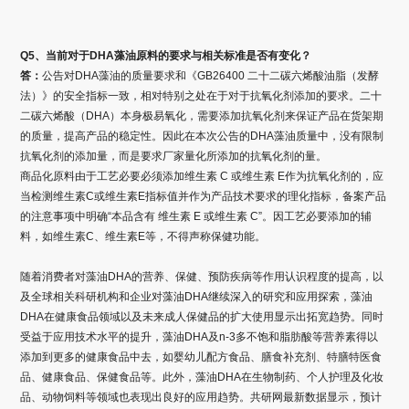
Q5、当前对于DHA藻油原料的要求与相关标准是否有变化？
答：
公告对DHA藻油的质量要求和《GB26400 二十二碳六烯酸油脂（发酵
法）》的安全指标一致，相对特别之处在于对于抗氧化剂添加的要求。二十
二碳六烯酸（DHA）本身极易氧化，需要添加抗氧化剂来保证产品在货架期
的质量，提高产品的稳定性。因此在本次公告的DHA藻油质量中，没有限制
抗氧化剂的添加量，而是要求厂家量化所添加的抗氧化剂的量。
商品化原料由于工艺必要必须添加维生素 C 或维生素 E作为抗氧化剂的，应
当检测维生素C或维生素E指标值并作为产品技术要求的理化指标，备案产品
的注意事项中明确“本品含有 维生素 E 或维生素 C”。因工艺必要添加的辅
料，如维生素C、维生素E等，不得声称保健功能。
随着消费者对藻油DHA的营养、保健、预防疾病等作用认识程度的提高，以
及全球相关科研机构和企业对藻油DHA继续深入的研究和应用探索，藻油
DHA在健康食品领域以及未来成人保健品的扩大使用显示出拓宽趋势。同时
受益于应用技术水平的提升，藻油DHA及n-3多不饱和脂肪酸等营养素得以
添加到更多的健康食品中去，如婴幼儿配方食品、膳食补充剂、特膳特医食
品、健康食品、保健食品等。此外，藻油DHA在生物制药、个人护理及化妆
品、动物饲料等领域也表现出良好的应用趋势。共研网最新数据显示，预计