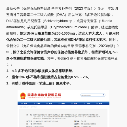
最新公告《保健食品原料目录 营养素补充剂（2023 年版）》显示，本次调
整增补了营养素二十二碳六烯酸（DHA）用以补充n-3多不饱和脂肪酸，
DHA藻油是利用裂壶藻（Schizochytrium sp.）或吾肯氏壶藻（Ulkenia
amoeboida）或寇氏隐甲藻（Crypthecodinium cohnii）菌种，经过生物发
酵制得。
规定DHA日用量范围为200-1000mg，适宜人群为成人，可使用的
化合物为二十二碳六烯酸油脂，其标准依据DHA藻油原料技术要求
。同时，
最新公告《允许保健食品声称的保健功能目录 营养素补充剂（2023年版）》
中，
除了之前允许保健食品声称的保健功能营养物质外，相应新增补充 n-3
多不饱和脂肪酸保健功能
。其中，补充n-3 多不饱和脂肪酸的保健功能释义
为：
1、n-3 多不饱和脂肪酸提供人体必需脂肪酸。
2、膳食中n-3多不饱和脂肪酸应占总能量的0.5% ~ 2%。
3、有助于维持血脂（甘油三酯）健康水平
。