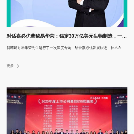
对话嘉必优董秘易华荣：锚定30万亿美元生物制造，一家中国企业的变与不变
智药局对易华荣先生进行了一次深度专访，结合嘉必优发展轨迹、技术布局与产业洞察，全面解析这家“微型跨国公司”如何在不确定性加剧的世界中，以技术定力与生态思维穿越周期，锚定长期价值。
更多