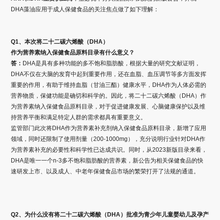
DHA藻油应用于成人保健食品的关注焦点做了如下理解：
Q1、本次将二十二碳六烯酸
（DHA）
作为
营养素纳入保健食品原料目录有什么意义？
答：
DHA是具有多种功能的多不饱和脂肪酸，根据大量的研究文献证明，
DHA不仅在大脑的发育中起到重要作用，还在血脂、血压调节等多方面发挥
重要的作用，有助于维持血脂（甘油三酯）健康水平，DHA作为人体必需的
营养物质，保健功能是确切和科学的。因此，将二十二碳六烯酸（DHA）作
为营养素纳入保健食品原料目录，对于促进健康发展、心脑健康保护以及维
持营养平衡和满足特定人群的需求都具有重要意义。
监管部门此次将DHA作为营养素补充剂纳入保健食品原料目录，新增了应用
领域，同时还限制了使用剂量（200-1000mg），充分说明行业针对DHA作
为营养素补充的必要性和科学性已达成共识。同时，从2023新版目录来看，
DHA是唯一一个n-3多不饱和脂肪酸的营养素，新公告为相关保健食品的快
速研发上市、以及成人、中老年保健食品市场的繁荣打开了法规的通道。
Q2、为什么没有将二十二碳六烯酸（DHA）批准为青少年儿童婴幼儿及孕产