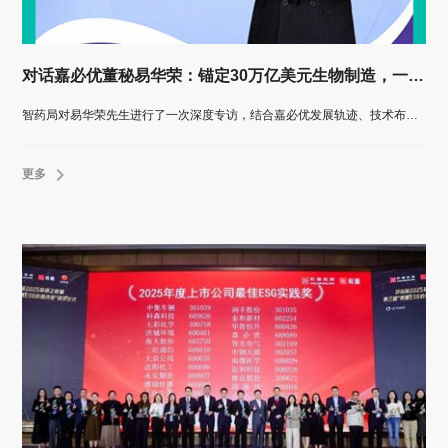
对话嘉必优董秘易华荣：锚定30万亿美元生物制造，一家中国企业的变与不变
智药局对易华荣先生进行了一次深度专访，结合嘉必优发展轨迹、技术布局与产业洞察，全面解析这家“微型跨国公司”如何在不确定性加剧的世界中，以技术定力与生态思维穿越周期，锚定长期价值。
更多