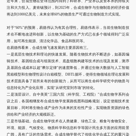
近年来，合成生物在全球范围内得到了科研界、产业界以及资本界的持续关
注和大力投入。麦肯锡预计，到2025年，合成生物学与生物制造的经济价值
将达到1000亿美元，未来全球60%的物质生产可通过生物制造方式实现。
对于“60%”的预测，易德伟认为有其合理性。易德伟表示，当前生物制造技
术在不断地改进和创新，以生物为基础的生产方式已在多个领域得到广泛应
用，如可再生能源、清洁化学品、食品和医药等。
在易德伟看来，合成生物飞速发展的主要原因有三。
一是底层生物技术和理论的快速发展。随着生物技术的不断进步，如基因编
辑技术、基因组合成与组装技术、底盘细胞构建等技术的出现及发展，测序
及基因合成成本以超“摩尔定律”的速度降低，并通过生物大数据与人工智能
黑箱模型和生物理性设计白箱模型、DBTL循环，使得生物领域在理论发展和
技术层面具备了前所未有的创新能力，从而可以将生命科学研究中的物质与
信息转化为产业化应用，实现“从研究室到市场”的转化。
二是顶层设计。自中美英“三国六院（科学院、工程院）”合成生物学系列会
议之后，各国相继发布合成生物学发展路线图和战略规划，设定使能技术发
展目标，同时将生物合成产业作为未来的支柱性产业，实现物质资源的绿色
供给和产业经济的大规模跃迁。
三是市场基础。合成生物学技术在人类健康、绿色工业、粮食与食物安全、
环境、能源、气候变化、物质科学和信息科学等国计民生多方面的应用前景
广阔，具有广泛的市场需求。合成生物学替代了传统化学合成工艺的重污染