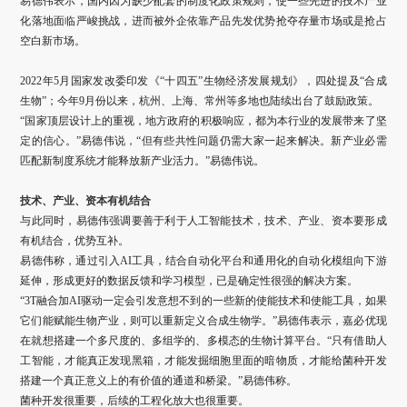
易德伟表示，国内因为缺少配套的制度化政策规则，使一些先进的技术产业
化落地面临严峻挑战，进而被外企依靠产品先发优势抢夺存量市场或是抢占
空白新市场。
2022年5月国家发改委印发《“十四五”生物经济发展规划》，四处提及“合成
生物”；今年9月份以来，杭州、上海、常州等多地也陆续出台了鼓励政策。
“国家顶层设计上的重视，地方政府的积极响应，都为本行业的发展带来了坚
定的信心。”易德伟说，“但有些共性问题仍需大家一起来解决。新产业必需
匹配新制度系统才能释放新产业活力。”易德伟说。
技术、产业、资本有机结合
与此同时，易德伟强调要善于利于人工智能技术，技术、产业、资本要形成
有机结合，优势互补。
易德伟称，通过引入AI工具，结合自动化平台和通用化的自动化模组向下游
延伸，形成更好的数据反馈和学习模型，已是确定性很强的解决方案。
“3T融合加AI驱动一定会引发意想不到的一些新的使能技术和使能工具，如果
它们能赋能生物产业，则可以重新定义合成生物学。”易德伟表示，嘉必优现
在就想搭建一个多尺度的、多组学的、多模态的生物计算平台。“只有借助人
工智能，才能真正发现黑箱，才能发掘细胞里面的暗物质，才能给菌种开发
搭建一个真正意义上的有价值的通道和桥梁。”易德伟称。
菌种开发很重要，后续的工程化放大也很重要。