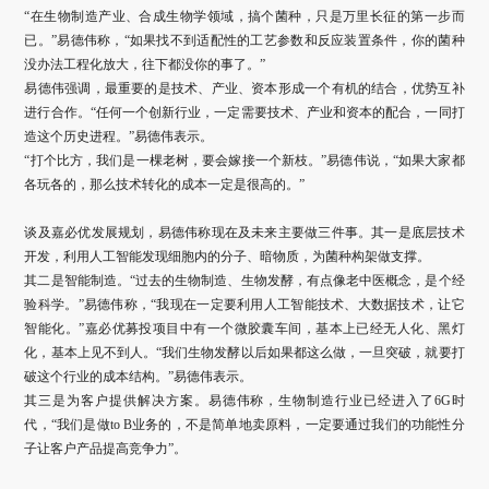
“在生物制造产业、合成生物学领域，搞个菌种，只是万里长征的第一步而
已。”易德伟称，“如果找不到适配性的工艺参数和反应装置条件，你的菌种
没办法工程化放大，往下都没你的事了。”
易德伟强调，最重要的是技术、产业、资本形成一个有机的结合，优势互补
进行合作。“任何一个创新行业，一定需要技术、产业和资本的配合，一同打
造这个历史进程。”易德伟表示。
“打个比方，我们是一棵老树，要会嫁接一个新枝。”易德伟说，“如果大家都
各玩各的，那么技术转化的成本一定是很高的。”
谈及嘉必优发展规划，易德伟称现在及未来主要做三件事。其一是底层技术
开发，利用人工智能发现细胞内的分子、暗物质，为菌种构架做支撑。
其二是智能制造。“过去的生物制造、生物发酵，有点像老中医概念，是个经
验科学。”易德伟称，“我现在一定要利用人工智能技术、大数据技术，让它
智能化。”嘉必优募投项目中有一个微胶囊车间，基本上已经无人化、黑灯
化，基本上见不到人。“我们生物发酵以后如果都这么做，一旦突破，就要打
破这个行业的成本结构。”易德伟表示。
其三是为客户提供解决方案。易德伟称，生物制造行业已经进入了6G时
代，“我们是做to B业务的，不是简单地卖原料，一定要通过我们的功能性分
子让客户产品提高竞争力”。