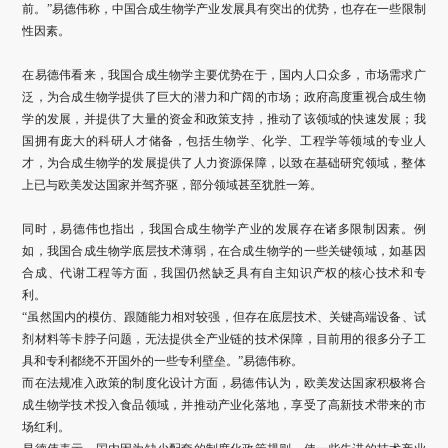
前。”易德伟称，中国合成生物学产业发展具有突出的优势，也存在一些限制
性因素。
在易德伟看来，我国合成生物学主要优势在于，国内人口众多，市场需求广
泛，为合成生物学提供了巨大的潜力和广阔的市场；政府高度重视合成生物
学的发展，并提供了大量的资金和政策支持，推动了该领域的快速发展；我
国拥有庞大的科研人才储备，包括生物学、化学、工程学等领域的专业人
才，为合成生物学的发展提供了人力资源保障，以致在基础研究领域，整体
上已与欧美发达国家并驾齐驱，部分领域甚至犹胜一筹。
同时，易德伟也指出，我国合成生物学产业的发展存在诸多限制因素。例
如，我国合成生物学底层技术薄弱，在合成生物学的一些关键领域，如基因
合成、代谢工程等方面，我国仍然缺乏具有自主知识产权的核心技术和专
利。
“虽然国内的模仿、跟随能力相对较强，但存在底层技术、关键高端设备、试
剂材料等卡脖子问题，无法提供全产业链的技术保障，目前用的很多分子工
具和专利都绕不开国外的一些专利壁垒。”易德伟称。
而在法规准入政策的制度化设计方面，易德伟认为，欧美发达国家积极将合
成生物学技术投入食品领域，并推动产业化落地，享受了高新技术带来的市
场红利。