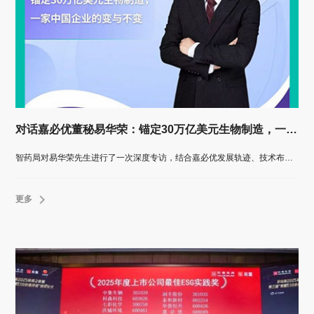
对话嘉必优董秘易华荣：锚定30万亿美元生物制造，一家中国企业的变与不变
智药局对易华荣先生进行了一次深度专访，结合嘉必优发展轨迹、技术布局与产业洞察，全面解析这家“微型跨国公司”如何在不确定性加剧的世界中，以技术定力与生态思维穿越周期，锚定长期价值。
更多