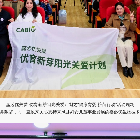
嘉必优关爱-优育新芽阳光关爱计划之“健康育婴 护苗行动”活动现场
并致辞，向一直以来关心支持来凤县妇女儿童事业发展的嘉必优生物技术