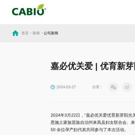
-
-
首页
新闻
公司新闻
嘉必优关爱 | 优育新
分享：
2024-03-27
2024年3月22日，“嘉必优关爱优育新芽
恩施土家族苗族自治州来凤县妇女联合会、来
50 余位孕产妇代表共同参与了本次活动。