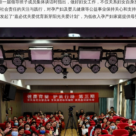
国妇联新一届领导班子成员集体谈话时指出，做好妇女工作，不仅关系妇女自
社会责任的关注与践行，对孕产妇及婴儿健康等公益事业保持关心和支持
发起了“嘉必优关爱优育新芽阳光关爱计划”，为低收入孕产妇家庭提供