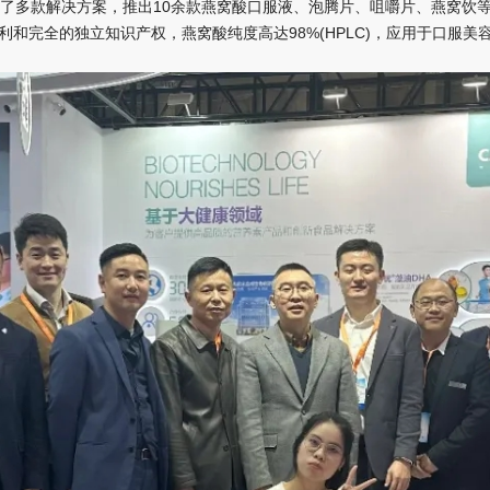
了多款解决方案，推出10余款燕窝酸口服液、泡腾片、咀嚼片、燕窝饮
专利和完全的独立知识产权，燕窝酸纯度高达98%(HPLC)，应用于口服