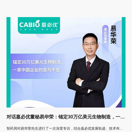
对话嘉必优董秘易华荣：锚定30万亿美元生物制造，一家中国企业的变与不变
智药局对易华荣先生进行了一次深度专访，结合嘉必优发展轨迹、技术布局与产业洞察，全面解析这家“微型跨国公司”如何在不确定性加剧的世界中，以技术定力与生态思维穿越周期，锚定长期价值。