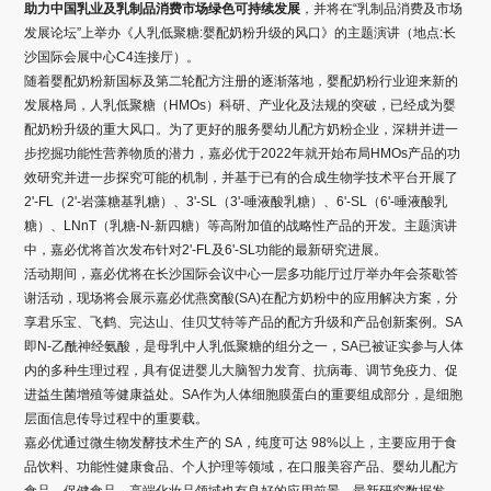
助力中国乳业及乳制品消费市场绿色可持续发展
，并将在“乳制品消费及市场
发展论坛”上举办《人乳低聚糖:婴配奶粉升级的风口》的主题演讲（地点:长
沙国际会展中心C4连接厅）。
随着婴配奶粉新国标及第二轮配方注册的逐渐落地，婴配奶粉行业迎来新的
发展格局，人乳低聚糖（HMOs）科研、产业化及法规的突破，已经成为婴
配奶粉升级的重大风口。为了更好的服务婴幼儿配方奶粉企业，深耕并进一
步挖掘功能性营养物质的潜力，嘉必优于2022年就开始布局HMOs产品的功
效研究并进一步探究可能的机制，并基于已有的合成生物学技术平台开展了
2'-FL（2'-岩藻糖基乳糖）、3'-SL（3'-唾液酸乳糖）、6'-SL（6'-唾液酸乳
糖）、LNnT（乳糖-N-新四糖）等高附加值的战略性产品的开发。主题演讲
中，嘉必优将首次发布针对2'-FL及6'-SL功能的最新研究进展。
活动期间，嘉必优将在长沙国际会议中心一层多功能厅过厅举办年会茶歇答
谢活动，现场将会展示嘉必优燕窝酸(SA)在配方奶粉中的应用解决方案，分
享君乐宝、飞鹤、完达山、佳贝艾特等产品的配方升级和产品创新案例。SA
即N-乙酰神经氨酸，是母乳中人乳低聚糖的组分之一，SA已被证实参与人体
内的多种生理过程，具有促进婴儿大脑智力发育、抗病毒、调节免疫力、促
进益生菌增殖等健康益处。SA作为人体细胞膜蛋白的重要组成部分，是细胞
层面信息传导过程中的重要载。
嘉必优通过微生物发酵技术生产的 SA，纯度可达 98%以上，主要应用于食
品饮料、功能性健康食品、个人护理等领域，在口服美容产品、婴幼儿配方