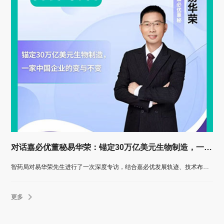
对话嘉必优董秘易华荣：锚定30万亿美元生物制造，一家中国企业的变与不变
智药局对易华荣先生进行了一次深度专访，结合嘉必优发展轨迹、技术布局与产业洞察，全面解析这家“微型跨国公司”如何在不确定性加剧的世界中，以技术定力与生态思维穿越周期，锚定长期价值。
更多