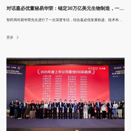
对话嘉必优董秘易华荣：锚定30万亿美元生物制造，一家中国企业的变与不变
智药局对易华荣先生进行了一次深度专访，结合嘉必优发展轨迹、技术布局与产业洞察，全面解析这家“微型跨国公司”如何在不确定性加剧的世界中，以技术定力与生态思维穿越周期，锚定长期价值。
更多