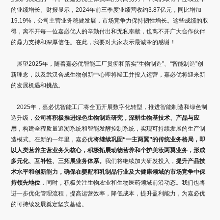
的业绩增长。财报显示，2024年前三季度业绩营收约3.87亿元，同比增加
19.19%，公司主营业务稳健发展，市场竞争力保持韧性增长。这些成绩的取
得，离不开每一位嘉必优人的辛勤付出和无私奉献，也离不开广大合作伙伴
的鼎力支持和深厚信任。在此，我要对大家表示最诚挚的感谢！
展望2025年，随着嘉必优智能工厂贯彻和落实“生物制造”、“智能制造”创
新理念，以及武汉合成生物创新中心即将竣工并投入运营，嘉必优将迎来新
的发展机遇和挑战。
2025年，嘉必优智能工厂将全面开展数字化转型，推进智能制造和绿色制
造升级，
公司将积极推进绿色生物制造研究，深耕生物基技术、产品与应
用
，构建全程质量追溯系统和智能发酵控制系统，实现可持续发展的生产制
造模式。在新的一年里，嘉必优
将继续巩固“一主两翼”的传统业务格局，即
以人类营养主营业务为核心，积极拓展动物营养和个护美妆两翼业务，形成
多元化、互补性、三拓展业务体系。
我们将继续加大研发投入，
提升产品技
术水平和创新能力，确保在婴配和乳制品行业及大健康领域的市场竞争中保
持领先地位
，同时，积极关注生物农业和生物医药领域前沿动态。我们也将
进一步优化管理流程，提高运营效率，降低成本，提升盈利能力，为嘉必优
的可持续发展奠定坚实基础。